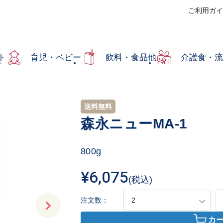
ご利用ガイ
ト
育児・ベビー
飲料・食品他
介護食・流
送料無料
森永ニューMA-1
800g
¥6,075
(税込)
注文数：
カ