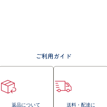
乳に含まれ、乳児の成長や発達に重要とされる5
類のヌクレオチドをバランスよく配合していま
す。
オリゴ糖を配合しています
フィズス菌を増やすオリゴ糖（ラフィノース）
ご利用ガイド
を配合しています。
商品概要
送料・配達
に
返品について