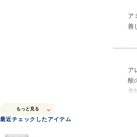
ア
善
ア
酸
食
大
最近チェックしたアイテム