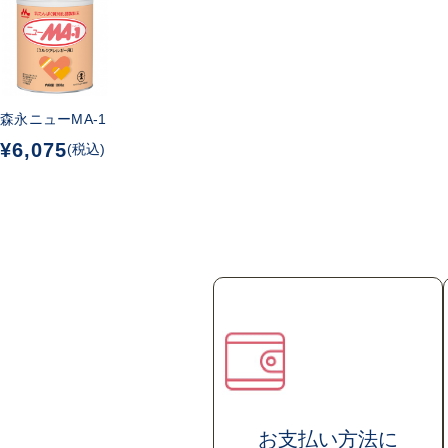
母
種
森永ニューMA-1
¥6,075
(税込)
ビ
お支払い方法
に