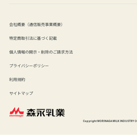
会社概要（通信販売事業概要）
特定商取引法に基づく記載
個人情報の開示・削除のご請求方法
※10％OFFとは、ご注文ごとに1点お届けの場合と比較して約10％割引き。
※一度の配送につき、複数商品をご注文いただいた場合、送料無料になります。
ご注文・お問い合わせの場合はフリーダイヤルまでご連絡ください。
0120-369-592
（9:00〜20:00）
※ご注文の際は必ず
ご利用ガイド
をご確認ください。
プライバシーポリシー
成分表示
利用規約
【内容量】
配送方法
120粒
サイトマップ
※1日4粒目安（約30日分）
本契約は商品の発送を以て成立するものとします。
【原材料名】
お申込み確認後、通常7日前後でお届けいたします。
ゼラチン（国内製造）、乾燥ローヤルゼリー、小麦胚芽油 / 抽出ビタミンE、グリセリン、
ご注文コース（定期コース、ご注文ごとにお届け）やお支払い方法によらず、全て冷蔵の宅
常温商品と同時にご注文の場合、別配送でお届けいたします。
【アレルゲン(27品目中)】
Copyright MORINAGA MILK INDUSTRY CO
ゼラチン、小麦
【含有成分/4粒あたり】
ローヤルゼリー（生換算） 1000m
、
g