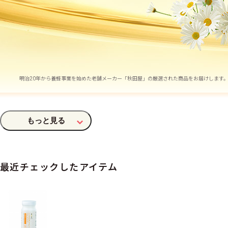
明治20年から養蜂事業を始めた老舗メーカー「秋田屋」の厳選された商品をお届けします
ローヤルゼリーとビタミン
若々しさと活力を！
最近チェックしたアイテム
栄養機能食品（ビタミンE）
ビタミンEは、抗酸化作用により、体内の脂質を酸化から守り、細
栄養バランスに優れたローヤルゼリー
若々しさと健康維持に最適