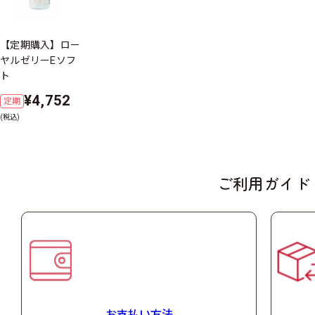
食生活は、主食、主菜、副菜を基本に、食事のバランスを。
【定期購入】ロー
ヤルゼリーEソフ
ト
¥4,752
定期
ローヤルゼリーとは？
(税込)
ご利用ガイド