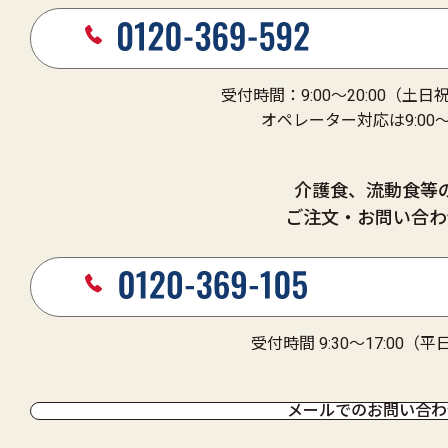
女王蜂の驚異的な生命力の源、
それはローヤルゼリー
受付時間：9:00～20:00（土
ローヤルゼリーは、女王蜂を育
オペレーター対応は9:00～1
女王蜂は働き蜂の約2倍の体長が
また、最盛期には毎日2,000〜3
女王蜂のその驚異的な生命力の
自然界ではローヤルゼリーにし
介護食、流動食等
ご注文・お問い合わ
栄養機能食品（ビタミンE）
受付時間 9:30～17:00（
ビタミンＥは、抗酸化作用に
ける栄養素です。
メールでのお問い合わ