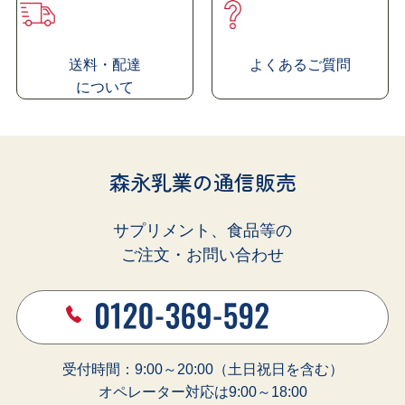
家族の健やかな毎日に 混ぜる乳酸菌サプリ
シールド乳酸菌
送料・配達
よくあるご質問
®
商品の特徴
の研究成果
に
ついて
よくあるご質問
森永乳業の通信販売
こんな方におすすめ！
サプリメント、食品等の
大切な方と健康習慣を続けたい方
ご注文・お問い合わせ
腸活のために身体にいいことをしたい
方
食事と一緒に乳酸菌を摂取したい方
受付時間：9:00～20:00（土日祝日を含む）
オペレーター対応は9:00～18:00