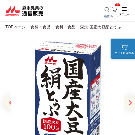
0
メニュー
検索
カート
TOPページ
食料・食品
食料・食品
森永 国産大豆絹とうふ
カートに入れる