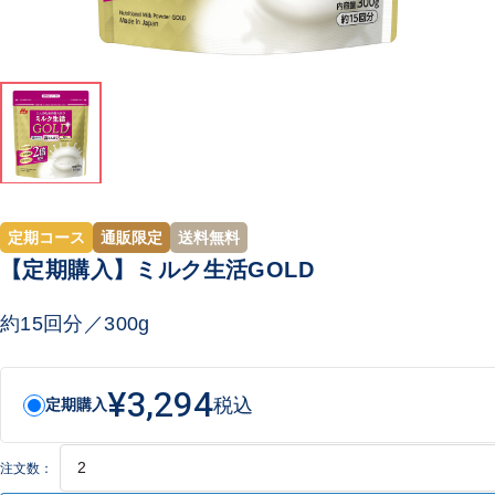
定期コース
通販限定
送料無料
【定期購入】ミルク生活GOLD
約15回分／300g
¥3,294
税込
定期購入
注文数：