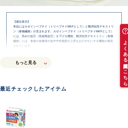
【届出表示】
本品にはカゼインペプチド（トリペプチドMKPとして）と難消化性デキストリ
ン（食物繊維）が含まれます。カゼインペプチド（トリペプチドMKPとして）
には、高めの血圧（収縮期血圧）を下げる機能、難消化性デキストリン（食物
繊維）には、食後の血糖値や血中中性脂肪の上昇をおだやかにする機能が報告
されています。
【届出番号】l1039
※本品は、事業者の責任において特定の保健の目的が期待できる旨を表示する
ものとして、消費者庁長官に届出されたものです。ただし、特定保健用食品と
異なり、消費者庁長官による個別審査を受けたものではありません。
※本品は、疾病の診断、治療、予防を目的としたものではありません。
※食生活は、主食、主菜、副菜を基本に、食事のバランスを。
最近チェックしたアイテム
健康診断の結果、いかがですか？
「健康診断の結果にドキッとしたけれど、
何も対策を始められていない」という方も多いのでは?