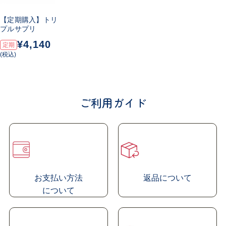
運動不足や加齢に伴い、
体に変化が起きている場合もあると思います。
【定期購入】トリ
この機会にご自身の診断結果を見直しませんか。
プルサプリ
¥4,140
定期
血圧、血糖値、中性脂肪がひとつでも気になる
(税込)
健康診断の数値で気になる項目が増えてきた
ご利用ガイド
年齢とともに、まず
中性脂肪
が、
続いて、
血圧
、
血糖値
が気になる割合が
高まっていきます
お支払い方法
返品について
に
ついて