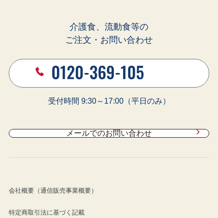
高めの血圧
を下げる
（収縮期血圧）
森永乳業がはじめて発見したペプチド、
トリペプチドMKPが入ったカゼ
介護食、流動食等の
インペプチド含有食品
を
ご注文・お問い合わせ
12週間摂取するとMKPを含まないプラセボに対して
収縮期血圧が有意に低下しました。
受付時間 9:30～17:00（平日のみ）
メールでのお問い合わせ
会社概要（通信販売事業概要）
特定商取引法に基づく記載