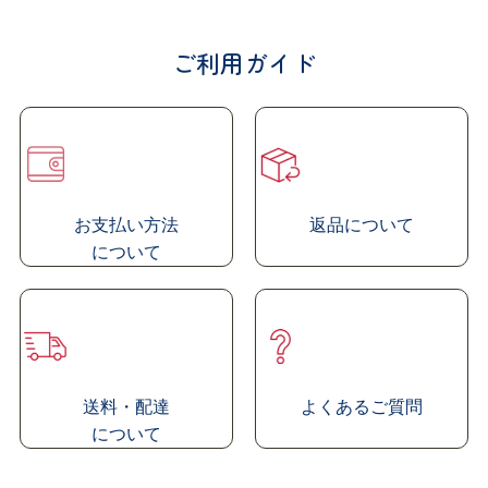
牛乳に含まれる乳糖を原料として作られたミルクオリゴ
糖で、大腸まで消化・吸収されず、ビフィズス菌の栄養
ご利用ガイド
源として利用されます
砂糖やガムシロップの代わりとしても手軽に摂取できる
ので、飲み物に入れたり、ヨーグルトにかけたりしてお
召し上がり下さい
お支払い方法
返品について
に
ついて
送料・配達
よくあるご質問
に
ついて