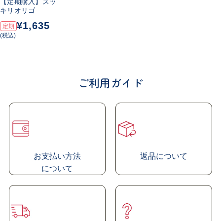
【定期購入】スッ
ミルクオリゴ糖（ラクチュロース）を2.0
g
配合したシロ
キリオリゴ
ップタイプのサプリメント
¥1,635
定期
(税込)
牛乳に含まれる乳糖を原料として作られたミルクオリゴ
糖で、大腸まで消化・吸収されず、ビフィズス菌の栄養
源として利用されます
ご利用ガイド
砂糖やガムシロップの代わりとしても手軽に摂取できる
ので、飲み物に入れたり、ヨーグルトにかけたりしてお
召し上がり下さい
お支払い方法
返品について
に
ついて