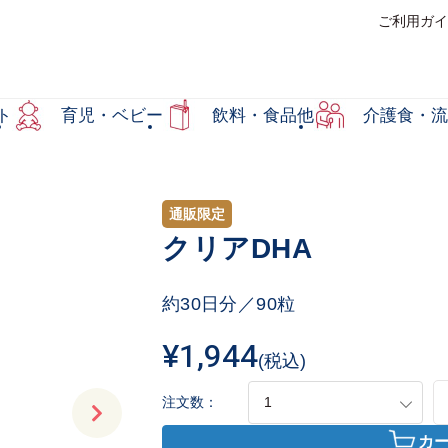
ご利用ガイ
ト
育児・ベビー
飲料・食品他
介護食・流
通販限定
クリアDHA
約30日分／90粒
¥1,944
(税込)
注文数：
カ