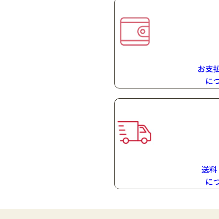
お支
に
送料
に