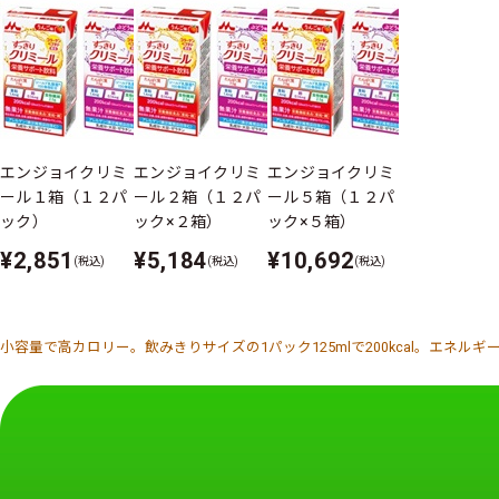
エンジョイクリミ
エンジョイクリミ
エンジョイクリミ
エンジョイク
ール１箱（１２パ
ール２箱（１２パ
ール５箱（１２パ
ール（いろい
ック）
ック×２箱）
ック×５箱）
ット）１２５
×８種×３Ｐ
¥2,851
¥5,184
¥10,692
(税込)
(税込)
(税込)
¥5,184
(税込
小容量で高カロリー。飲みきりサイズの1パック125mlで200kcal。エ