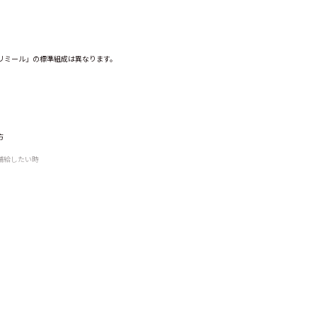
。
リミール」の標準組成は異なります。
方
補給したい時
合
業が持つ数千の菌株から選び抜かれた、健康力をサポートする乳酸菌です。
い栄養組成は
こちらへ