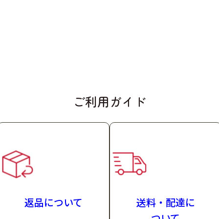
袋）セット⇒お好きな味を1種類選べるセット
袋）セット⇒お好きな味を2種類選べるセット
栄養補助食品
ご利用ガイド
とろみ付き飲料
室温で保存できますが、おいしさを保つために冷所で
おすすめします。
ゼラチン
む）
返品について
送料・配達
に
栄養成分マークの説明
詳しい栄養成分
ついて