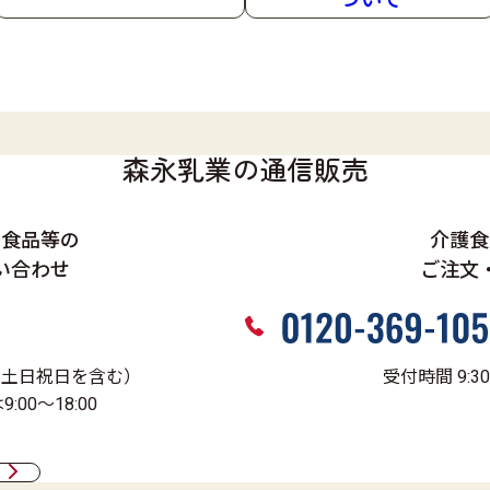
7.5
g
/1袋（135
g
）
製造日より300日
（在庫状況により賞味期限が短くなる場合があります
森永乳業の通信販売
、食品等の
介護食
い合わせ
ご注文
0（土日祝日を含む）
受付時間 9:3
00～18:00