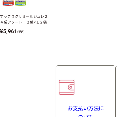
［セット内容］
②‐A［単品］：1ケース（24
②‐B［単品］：2ケース（48
すっきりクリミールジュレ２
４袋アソート ２種×１２袋
商品特長
¥5,961
(税込)
シリーズ
形状
保存方法
アレルゲン
（表示推奨品目含
栄養成分特長
お支払い方法
に
ついて