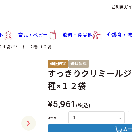
ご利用ガイ
ト
育児・ベビー
飲料・食品他
介護食・流
２４袋アソート ２種×１２袋
通販限定
送料無料
すっきりクリミールジ
種×１２袋
¥5,961
(税込)
注文数：
カ