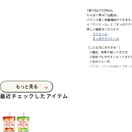
1袋135
g
で200kcal。
たんぱく質は7.5
g
配合。
バランス良く栄養補給ができます
※「クリミール」と「すっきりク
詳しい組成はこちらから
クリミール
すっきりクリミール
［こんな方におすすめ！］
☑最近、体重が減ってきた方
☑液体でむせやすくなってきた
☑食欲のない時
☑不足しがちな栄養素を手軽に
［栄養素：1袋/135
g
当たり］
エネルギー：200kcal
たんぱく質：7.5
g
食物繊維：2.5
g
®
最近チェックしたアイテム
シールド乳酸菌
：100億個配
®
シールド乳酸菌
とは、森永乳
すっきりクリミールジュレの詳し
［ラインナップ］
全2種
りんご味、マスカット味