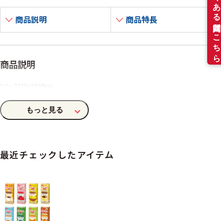
商品説明
商品特長
商品説明
1パック220
g
で360kcal。
栄養機能食品（カルシウム）240㎎配合。
室温で保存できますが、おいしさを保つために冷所での保管をおすすめします。可能。
冷やして、固めておいしいゼリーに！
※ご使用前に冷蔵庫（1～10℃）で1日程度、冷やして固めてください。
［こんな方におすすめ！］
☑十分な栄養が摂れない方
最近チェックしたアイテム
☑ミキサー食の方
☑カルシウムを摂りたい方
☑かたいものが食べづらい方
［栄養素：1パック/220
g
当たり］
エネルギー：360kcal
たんぱく質：14.4
g
カルシウム：240㎎
®
シールド乳酸菌
：100億個配合