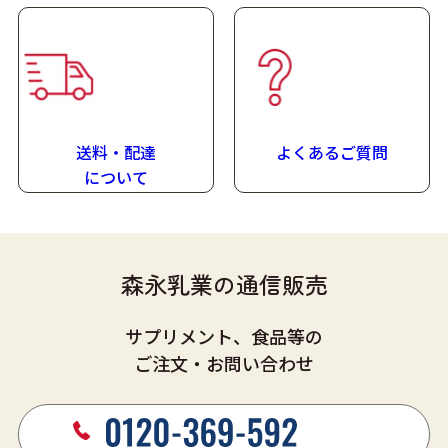
栄養補助食品
形状
ゼリー
保存方法
送料・配達
よくあるご質問
室温で保存できますが、おいしさを保つために冷所での
に
ついて
保管をおすすめします。
※ご使用前に冷蔵庫（1～10℃）で1日程度、冷やして固
めてください。
森永乳業の通信販売
アレルゲン
（表示推奨品目含む）
サプリメント、食品等の
乳成分、大豆、ゼラチン
ご注文・お問い合わせ
栄養成分特長