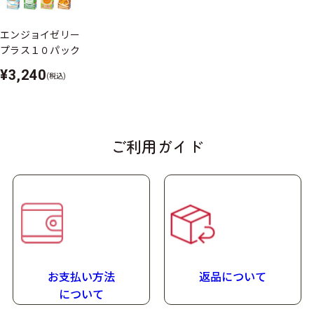
®
シールド乳酸菌
とは、森永乳業が持つ数千の菌株から選び抜かれた、健康力をサポートする乳酸
菌です。
エンジョイゼリープラスの詳しい栄養組成は
こちら
エンジョイゼリー
プラス１０パック
［ラインナップ］
全8種
¥3,240
コーヒー味、いちご味、バナナ味、プリン味、ミルクティー味、抹茶味、メロン味、キャラメ
(税込)
ル味
［セット内容］
⑤‐A［いろいろセット］：1ケース（10パック）⇒2種類×2パック、6種類×1パック入ったセット
＜味の内訳＞＊＊＊お味の入れ替えはできません＊＊＊
ご利用ガイド
2パック（コーヒー味、いちご味）
1パック（バナナ味、プリン味、ミルクティー味、抹茶味、メロン味、キャラメル味）
⑤‐B［いろいろセット］：1ケース（30パック）⇒2種類×6パック、6種類×3パック入ったセット
＜味の内訳＞＊＊＊お味の入れ替えはできません＊＊＊
6パック（コーヒー味、いちご味）
3パック（バナナ味、プリン味、ミルクティー味、抹茶味、メロン味、キャラメル味）
商品特長
お支払い方法
返品について
シリーズ
に
ついて