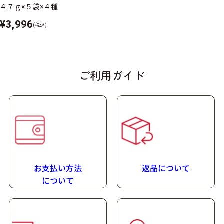
栄養補助食品
４７ｇ×５袋×４種
形状
¥3,996
(税込)
粉末
保存方法
ご利用ガイド
室温で保存できますが、おいしさを保つために冷所での
保管をおすすめします。
アレルゲン
（表示推奨品目含む）
乳成分・大豆・ゼラチン
お支払い方法
返品について
栄養成分特長
に
ついて
栄養成分マークの説明