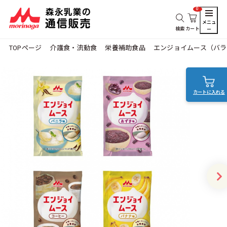
0
メニュ
検索
カート
ー
TOPページ
介護食・流動食
栄養補助食品
エンジョイムース（バラ
カートに入れる