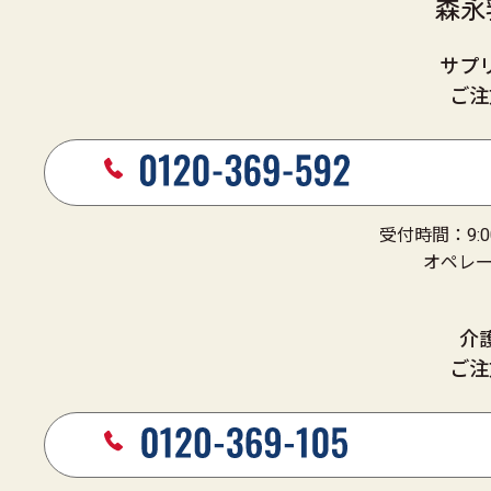
森永
サプ
ご注
受付時間：9:
オペレータ
介
ご注