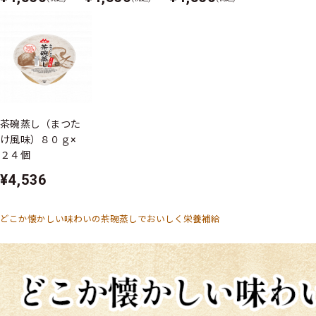
茶碗蒸し（まつた
け風味）８０ｇ×
２４個
¥4,536
どこか懐かしい味わいの茶碗蒸しでおいしく栄養補給