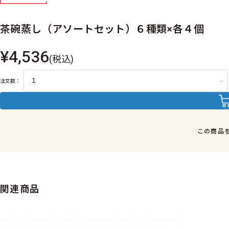
茶碗蒸し（アソートセット）６種類×各４個
¥4,536
(税込)
注文数：
この商品
関連商品