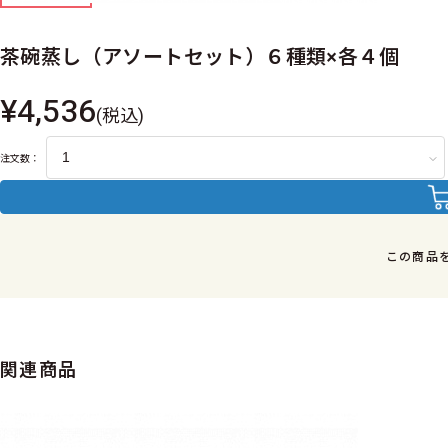
茶碗蒸し（アソートセット）６種類×各４個
¥4,536
(税込)
注文数：
この商品
関連商品