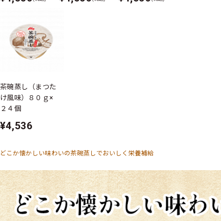
茶碗蒸し（まつた
け風味）８０ｇ×
２４個
¥4,536
どこか懐かしい味わいの茶碗蒸しでおいしく栄養補給