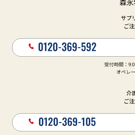
森永
サプ
ご注
受付時間：9:
オペレータ
介
ご注