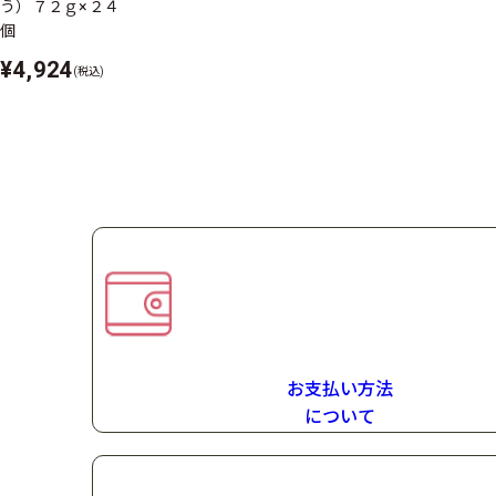
う）７２ｇ×２４
個
¥4,924
(税込)
お支払い方法
に
ついて