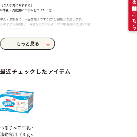
［こんな方におすすめ］
☑牛乳・流動食にとろみをつけたい方
牛乳・流動食に、本品を加えてすぐに1分程度かき混ぜます。
そのまま5分静置し、再度なじませるように30秒程度かき混ぜれば、
とろみづけの完成です。
※たんぱく質を含まない、お茶やお水にはトロミが付きませんので、つるりんこQuickly・つるりん
こPowerfulをご利用ください。
商品特長
最近チェックしたアイテム
シリーズ
とろみ調整食品
形状
粉末(顆粒)
つるりんこ牛乳・
保存方法
流動食用（３ｇ×