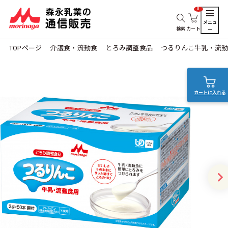
0
メニュ
検索
カート
ー
TOPページ
介護食・流動食
とろみ調整食品
つるりんこ牛乳・流動
カートに入れる