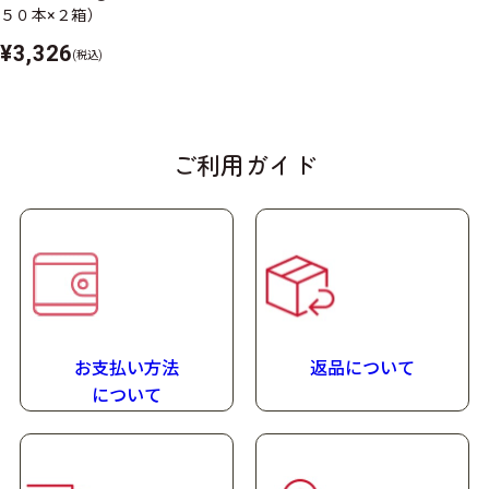
５０本×２箱）
室温で保存できますが、おいしさを保つために冷所での
¥3,326
保管をおすすめします。
(税込)
アレルゲン
（表示推奨品目含む）
ご利用ガイド
不使用
栄養成分特長
栄養成分マークの説明
詳しい栄養成分
お支払い方法
返品について
たんぱく質量
に
ついて
0.3
g
/100
g
賞味期限