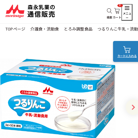
0
メニュ
検索
カート
ー
TOPページ
介護食・流動食
とろみ調整食品
つるりんこ牛乳・流動
カートに入れる