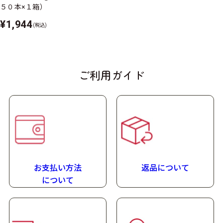
５０本×１箱）
室温で保存できますが、おいしさを保つために冷所での
¥1,944
保管をおすすめします。
(税込)
アレルゲン
（表示推奨品目含む）
ご利用ガイド
不使用
栄養成分特長
栄養成分マークの説明
詳しい栄養成分
お支払い方法
返品について
たんぱく質量
に
ついて
0.3
g
/100
g
賞味期限