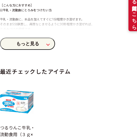
［こんな方におすすめ］
☑牛乳・流動食にとろみをつけたい方
牛乳・流動食に、本品を加えてすぐに1分程度かき混ぜます。
そのまま5分静置し、再度なじませるように30秒程度かき混ぜれば、
とろみづけの完成です。
※たんぱく質を含まない、お茶やお水にはトロミが付きませんので、つるりんこQuickly・つるりん
こPowerfulをご利用ください。
商品特長
最近チェックしたアイテム
シリーズ
とろみ調整食品
形状
粉末(顆粒)
つるりんこ牛乳・
保存方法
流動食用（３ｇ×