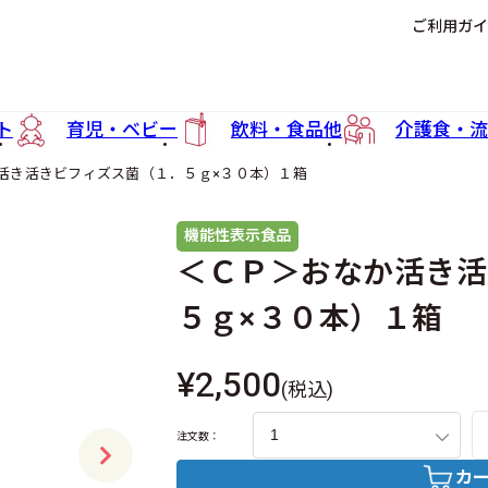
ご利用ガイ
ト
育児・ベビー
飲料・食品他
介護食・流
活き活きビフィズス菌（１．５ｇ×３０本）１箱
機能性表示食品
＜ＣＰ＞おなか活き活
５ｇ×３０本）１箱
¥2,500
(税込)
注文数：
カ