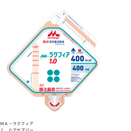
ＭＡ－ラクフィア
１．０アセプバッ