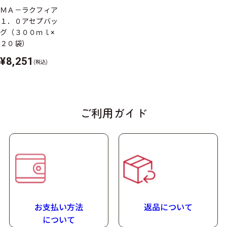
ＭＡ－ラクフィア
液体
１．０アセプバッ
グ（３００ｍｌ×
保存方法
２０袋）
室温で保存できますが、おいしさを保つために冷所での
¥8,251
(税込)
保管をおすすめします。
アレルゲン
（表示推奨品目含む）
ご利用ガイド
乳成分・大豆
栄養成分特長
栄養成分マークの説明
詳しい栄養成分
お支払い方法
返品について
たんぱく質量
に
ついて