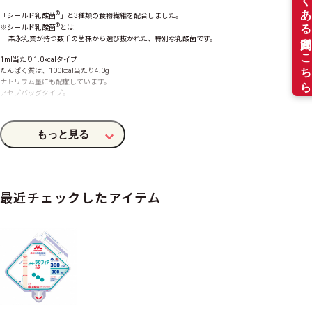
®
「シールド乳酸菌
」と3種類の食物繊維を配合しました。
®
※シールド乳酸菌
とは
森永乳業が持つ数千の菌株から選び抜かれた、特別な乳酸菌です。
1ml当たり1.0kcalタイプ
たんぱく質は、100kcal当たり4.0
g
ナトリウム量にも配慮しています。
アセプバッグタイプ。
栄養機能食品（銅）
［ラインナップ］
300ml（300kcal）×20袋入り
400ml（400kcal）×16袋入り
最近チェックしたアイテム
商品特長
シリーズ
流動食
形状