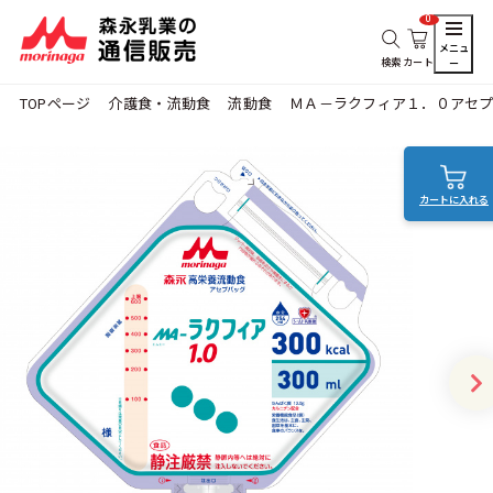
0
メニュ
検索
カート
ー
TOPページ
介護食・流動食
流動食
ＭＡ－ラクフィア１．０アセプ
カートに入れる