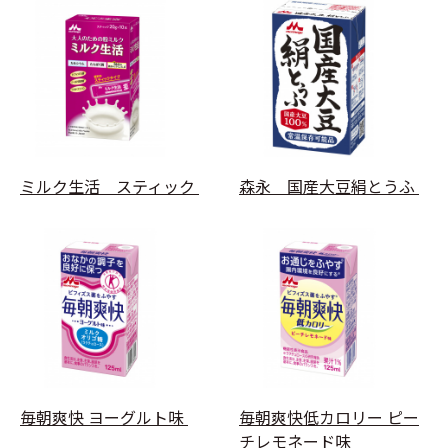
ミルク生活 スティック
森永 国産大豆絹とうふ
毎朝爽快 ヨーグルト味
毎朝爽快低カロリー ピー
チレモネード味