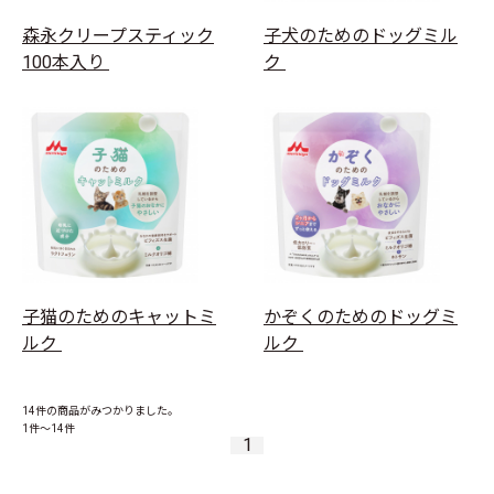
森永クリープスティック
子犬のためのドッグミル
100本入り
ク
子猫のためのキャットミ
かぞくのためのドッグミ
ルク
ルク
14件
の商品がみつかりました。
1件～14件
1