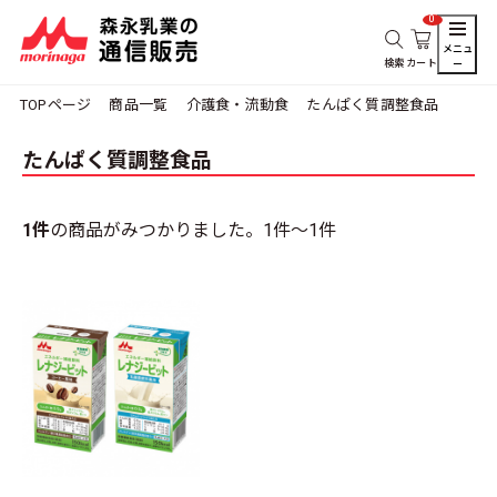
0
メニュ
検索
カート
ー
TOPページ
商品一覧
介護食・流動食
たんぱく質調整食品
たんぱく質調整食品
1件
の商品がみつかりました。
1件～1件