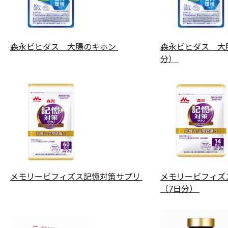
森永ビヒダス 大腸のキホン
森永ビヒダス 大
分）
メモリービフィズス記憶対策サプリ
メモリービフィズ
（7日分）