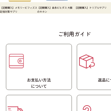
【定期購入】メモリービフィズス
【定期購入】森永ビヒダス 大腸
【定期購入】トリプルサプリ
記憶対策サプリ
のキホン
ご利用ガイド
お支払い方法
返品に
に
ついて