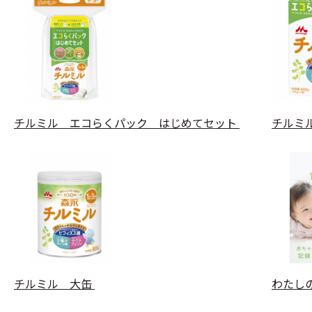
チルミル エコらくパック はじめてセット
チルミ
チルミル 大缶
わたし