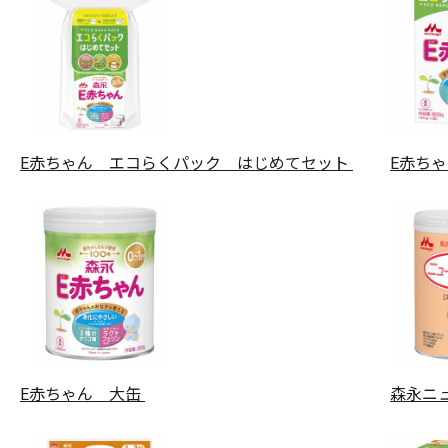
E赤ちゃん エコらくパック はじめてセット
E赤ち
E赤ちゃん 大缶
森永ニュ