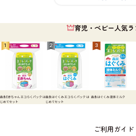
育児・ベビー人気ラ
1
2
3
森永E赤ちゃん エコらくパック は
森永はぐくみ エコらくパック は
森永はぐくみ 液体ミルク
じめてセット
じめてセット
ご利用ガイド