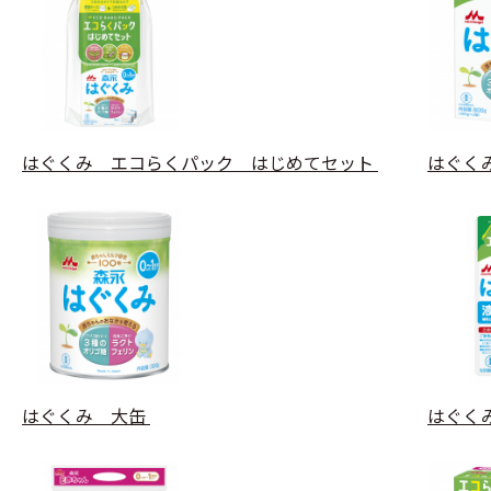
はぐくみ エコらくパック はじめてセット
はぐく
はぐくみ 大缶
はぐく