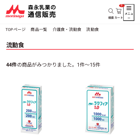
0
メニュ
検索
カート
ー
TOPページ
商品一覧
介護食・流動食
流動食
流動食
44件
の商品がみつかりました。
1件～15件