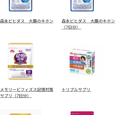
森永ビヒダス 大腸のキホン
森永ビヒダス 大腸のキホン
（7日分）
メモリービフィズス記憶対策
トリプルサプリ
サプリ（7日分）