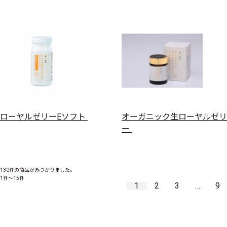
ローヤルゼリーEソフト
オーガニック生ローヤルゼリ
ー
130件
の商品がみつかりました。
1件～15件
1
2
3
…
9