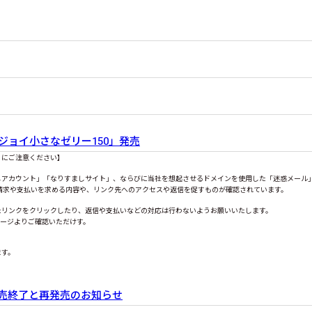
ョイ小さなゼリー150」発売
」にご注意ください】
アカウント」「なりすましサイト」、ならびに当社を想起させるドメインを使用した「迷惑メール」
請求や支払いを求める内容や、リンク先へのアクセスや返信を促すものが確認されています。
たリンクをクリックしたり、返信や支払いなどの対応は行わないようお願いいたします。
ページよりご確認いただけす。
続き十分ご注意いただきますようお願い
売終了と再発売のお知らせ