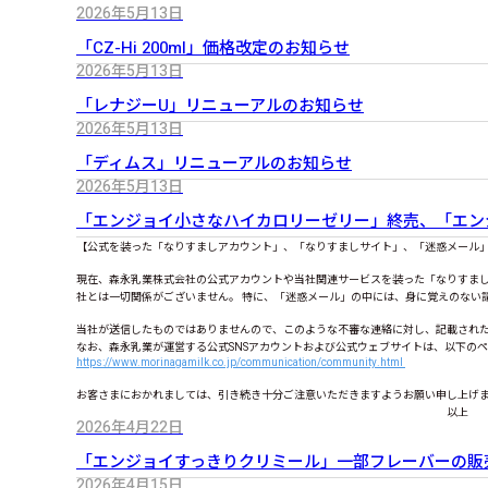
2026年5月13日
「CZ-Hi 200ml」価格改定のお知らせ
2026年5月13日
「レナジーU」リニューアルのお知らせ
2026年5月13日
「ディムス」リニューアルのお知らせ
2026年5月13日
「エンジョイ小さなハイカロリーゼリー」終売、「エンジ
【公式を装った「なりすましアカウント」、「なりすましサイト」、「迷惑メール
現在、森永乳業株式会社の公式アカウントや当社関連サービスを装った「なりすまし
社とは一切関係がございません。 特に、「迷惑メール」の中には、身に覚えのない
当社が送信したものではありませんので、このような不審な連絡に対し、記載され
なお、森永乳業が運営する公式SNSアカウントおよび公式ウェブサイトは、以下の
https://www.morinagamilk.co.jp/communication/community.html
お客さまにおかれましては、引き
以上
2026年4月22日
「エンジョイすっきりクリミール」一部フレーバーの販
2026年4月15日