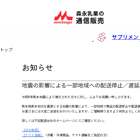
サプリメン
トップ
お知らせ
地震の影響による一部地域への配送停止／遅延
令和8年熊本地震により被災された方々に対し、心よりお見舞い申し上げます。
熊本県熊本地方を震源とする地震の影響により、一部地域で商品の配送停止や配送
お客さまには大変ご迷惑をおかけいたしますが、ご理解賜りますよう何卒よろしく
詳しくは下記配送会社のホームページにてご確認ください。
【日本郵便】
【ヤマト運輸】
（冷蔵・冷凍商品、ヤマト運輸をご指定の方）