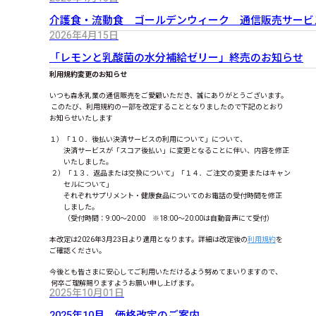
介護食・流動食 ゴールデンウィーク 通信販売サービ
2026年4月15日
「レモンと乳酸菌の水分補給ゼリー」終売のお知らせ
利用規約変更のお知らせ
いつも森永乳業の通信販売をご愛顧いただき、誠にありがとうございます。
このたび、利用規約の一部を改定することとなりましたので下記のとおり
お知らせいたします
１）「１０．後払い決済サービスの利用について」について、
決済サービスが「スコア後払い」に変更となることに伴い、内容を修正
いたしました。
２）「１３．返品または交換について」「１４．ご注文の変更またはキャン
セルについて」
それぞれサプリメント・健康食品についてのお電話の受付時間を修正
しました。
（受付時間：9:00～20:00 ※18:00～20:00は自動音声にて受付）
本改定は2026年3月23日より適用となります。詳細は改定後の
利用規約
を
ご確認ください。
今後とも皆さまに安心してご利用いただけるよう努めてまいりますので、
何卒ご理解賜りますようお願い申し上げます。
2025年10月01日
2025年10月 価格改定のご案内